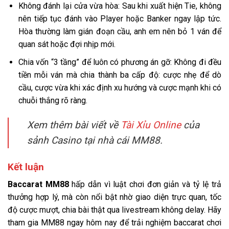
Không đánh lại cửa vừa hòa: Sau khi xuất hiện Tie, không
nên tiếp tục đánh vào Player hoặc Banker ngay lập tức.
Hòa thường làm gián đoạn cầu, anh em nên bỏ 1 ván để
quan sát hoặc đợi nhịp mới.
Chia vốn “3 tầng” để luôn có phương án gỡ: Không đi đều
tiền mỗi ván mà chia thành ba cấp độ: cược nhẹ để dò
cầu, cược vừa khi xác định xu hướng và cược mạnh khi có
chuỗi thắng rõ ràng.
Xem thêm bài viết về
Tài Xỉu Online
của
sảnh Casino tại nhà cái MM88.
Kết luận
Baccarat MM88
hấp dẫn vì luật chơi đơn giản và tỷ lệ trả
thưởng hợp lý, mà còn nổi bật nhờ giao diện trực quan, tốc
độ cược mượt, chia bài thật qua livestream không delay. Hãy
tham gia MM88 ngay hôm nay để trải nghiệm baccarat chơi