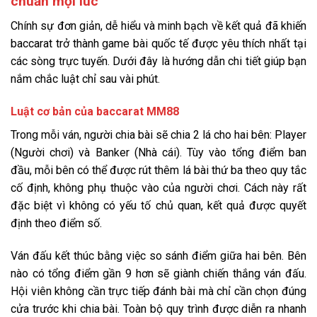
chuẩn mọi lúc
Chính sự đơn giản, dễ hiểu và minh bạch về kết quả đã khiến
baccarat trở thành game bài quốc tế được yêu thích nhất tại
các sòng trực tuyến. Dưới đây là hướng dẫn chi tiết giúp bạn
nắm chắc luật chỉ sau vài phút.
Luật cơ bản của baccarat MM88
Trong mỗi ván, người chia bài sẽ chia 2 lá cho hai bên: Player
(Người chơi) và Banker (Nhà cái). Tùy vào tổng điểm ban
đầu, mỗi bên có thể được rút thêm lá bài thứ ba theo quy tắc
cố định, không phụ thuộc vào của người chơi. Cách này rất
đặc biệt vì không có yếu tố chủ quan, kết quả được quyết
định theo điểm số.
Ván đấu kết thúc bằng việc so sánh điểm giữa hai bên. Bên
nào có tổng điểm gần 9 hơn sẽ giành chiến thắng ván đấu.
Hội viên không cần trực tiếp đánh bài mà chỉ cần chọn đúng
cửa trước khi chia bài. Toàn bộ quy trình được diễn ra nhanh