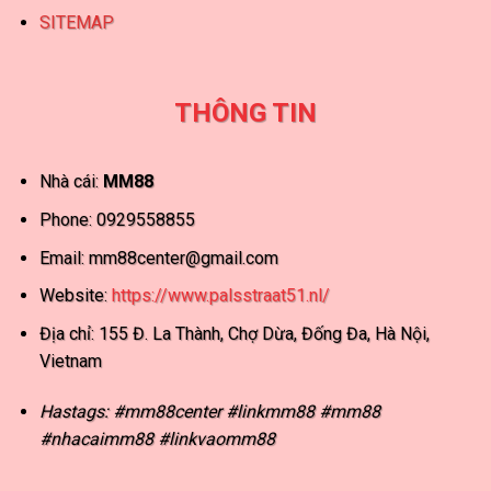
SITEMAP
THÔNG TIN
Nhà cái:
MM88
Phone: 0929558855
Email:
mm88center@gmail.com
Website:
https://www.palsstraat51.nl/
Địa chỉ: 155 Đ. La Thành, Chợ Dừa, Đống Đa, Hà Nội,
Vietnam
Hastags: #mm88center #linkmm88 #mm88
#nhacaimm88 #linkvaomm88