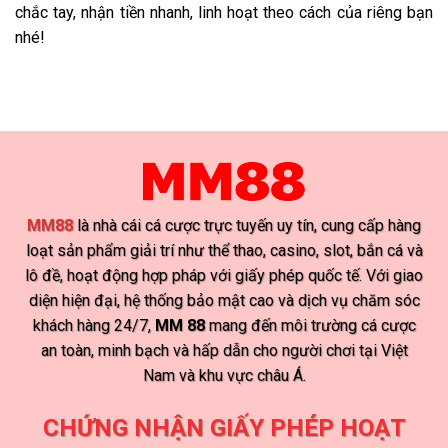
chắc tay, nhận tiền nhanh, linh hoạt theo cách của riêng bạn
nhé!
MM88
là nhà cái cá cược trực tuyến uy tín, cung cấp hàng
loạt sản phẩm giải trí như thể thao, casino, slot, bắn cá và
lô đề, hoạt động hợp pháp với giấy phép quốc tế. Với giao
diện hiện đại, hệ thống bảo mật cao và dịch vụ chăm sóc
khách hàng 24/7,
MM 88
mang đến môi trường cá cược
an toàn, minh bạch và hấp dẫn cho người chơi tại Việt
Nam và khu vực châu Á.
CHỨNG NHẬN GIẤY PHÉP HOẠT