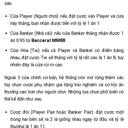
sau:
Cửa Player (Người chơi): nếu đặt cược vào Player và cửa
này thắng, bạn nhận được tiền với tỷ lệ 1 ăn 1.
Cửa Banker (Nhà cái): nếu cửa Banker thắng nhận được 1
ăn 0.95 từ
Baccarat MM88
.
Cửa Hòa (Tie): nếu cả Player và Banker có điểm bằng
nhau, đặt cược Tie sẽ thắng với tỷ lệ rất cao là 1 ăn 8, tuy
nhiên đây là cửa rủi ro cao.
Ngoài 3 cửa chính cơ bản, hệ thống còn mở rộng thêm các
tùy chọn cược phụ nhằm gia tăng trải nghiệm và cơ hội ăn
thưởng cao hơn cho người chơi. Những lựa chọn phổ biến có
thể kể đến như sau:
Cược đôi (Player Pair hoặc Banker Pair): đặt cược một
trong hai bên sẽ ra 2 lá giống nhau ngay từ đầu và tỷ lệ
thường là 1 ăn 11.