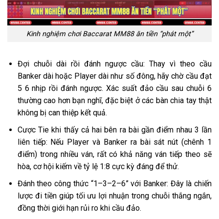
Kinh nghiệm chơi Baccarat MM88 ăn tiền “phát một”
Đợi chuỗi dài rồi đánh ngược cầu: Thay vì theo cầu
Banker dài hoặc Player dài như số đông, hãy chờ cầu đạt
5 6 nhịp rồi đánh ngược. Xác suất đảo cầu sau chuỗi 6
thường cao hơn bạn nghĩ, đặc biệt ở các bàn chia tay thật
không bị can thiệp kết quả.
Cược Tie khi thấy cả hai bên ra bài gần điểm nhau 3 lần
liên tiếp: Nếu Player và Banker ra bài sát nút (chênh 1
điểm) trong nhiều ván, rất có khả năng ván tiếp theo sẽ
hòa, cơ hội kiếm về tỷ lệ 1:8 cực kỳ đáng để thử.
Đánh theo công thức “1–3–2–6” với Banker: Đây là chiến
lược đi tiền giúp tối ưu lợi nhuận trong chuỗi thắng ngắn,
đồng thời giới hạn rủi ro khi cầu đảo.