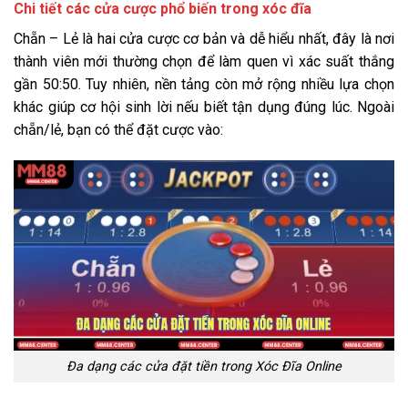
Chi tiết các cửa cược phổ biến trong xóc đĩa
Chẵn – Lẻ là hai cửa cược cơ bản và dễ hiểu nhất, đây là nơi
thành viên mới thường chọn để làm quen vì xác suất thắng
gần 50:50. Tuy nhiên, nền tảng còn mở rộng nhiều lựa chọn
khác giúp cơ hội sinh lời nếu biết tận dụng đúng lúc. Ngoài
chẵn/lẻ, bạn có thể đặt cược vào:
Đa dạng các cửa đặt tiền trong Xóc Đĩa Online