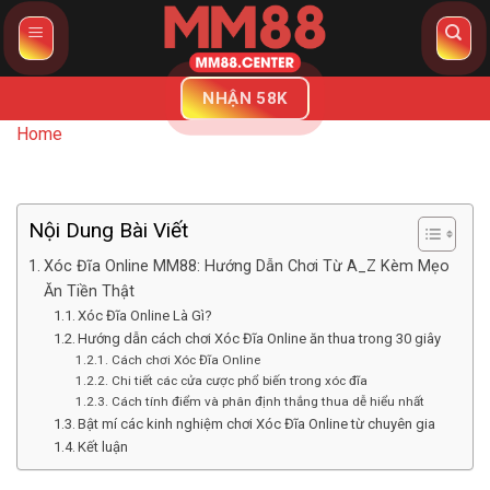
Skip
to
content
NHẬN 58K
Home
Nội Dung Bài Viết
Xóc Đĩa Online MM88: Hướng Dẫn Chơi Từ A_Z Kèm Mẹo
Ăn Tiền Thật
Xóc Đĩa Online Là Gì?
Hướng dẫn cách chơi Xóc Đĩa Online ăn thua trong 30 giây
Cách chơi Xóc Đĩa Online
Chi tiết các cửa cược phổ biến trong xóc đĩa
Cách tính điểm và phân định thắng thua dễ hiểu nhất
Bật mí các kinh nghiệm chơi Xóc Đĩa Online từ chuyên gia
Kết luận