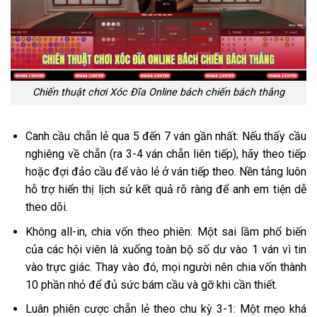
Chiến thuật chơi Xóc Đĩa Online bách chiến bách thắng
Canh cầu chẵn lẻ qua 5 đến 7 ván gần nhất: Nếu thấy cầu
nghiêng về chẵn (ra 3-4 ván chẵn liên tiếp), hãy theo tiếp
hoặc đợi đảo cầu để vào lẻ ở ván tiếp theo. Nền tảng luôn
hỗ trợ hiển thị lịch sử kết quả rõ ràng để anh em tiện dễ
theo dõi.
Không all-in, chia vốn theo phiên: Một sai lầm phổ biến
của các hội viên là xuống toàn bộ số dư vào 1 ván vì tin
vào trực giác. Thay vào đó, mọi người nên chia vốn thành
10 phần nhỏ để đủ sức bám cầu và gỡ khi cần thiết.
Luân phiên cược chẵn lẻ theo chu kỳ 3-1: Một mẹo khá