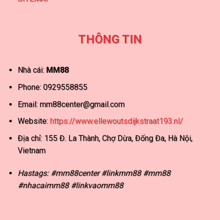
THÔNG TIN
Nhà cái:
MM88
Phone: 0929558855
Email:
mm88center@gmail.com
Website:
https://www.ellewoutsdijkstraat193.nl/
Địa chỉ: 155 Đ. La Thành, Chợ Dừa, Đống Đa, Hà Nội,
Vietnam
Hastags: #mm88center #linkmm88 #mm88
#nhacaimm88 #linkvaomm88