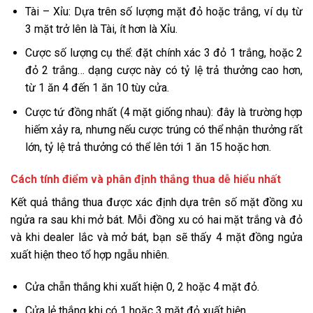
Tài – Xỉu: Dựa trên số lượng mặt đỏ hoặc trắng, ví dụ từ
3 mặt trở lên là Tài, ít hơn là Xỉu.
Cược số lượng cụ thể: đặt chính xác 3 đỏ 1 trắng, hoặc 2
đỏ 2 trắng… dạng cược này có tỷ lệ trả thưởng cao hơn,
từ 1 ăn 4 đến 1 ăn 10 tùy cửa.
Cược tứ đồng nhất (4 mặt giống nhau): đây là trường hợp
hiếm xảy ra, nhưng nếu cược trúng có thể nhận thưởng rất
lớn, tỷ lệ trả thưởng có thể lên tới 1 ăn 15 hoặc hơn.
Cách tính điểm và phân định thắng thua dễ hiểu nhất
Kết quả thắng thua được xác định dựa trên số mặt đồng xu
ngửa ra sau khi mở bát. Mỗi đồng xu có hai mặt trắng và đỏ
và khi dealer lắc và mở bát, bạn sẽ thấy 4 mặt đồng ngửa
xuất hiện theo tổ hợp ngẫu nhiên.
Cửa chẵn thắng khi xuất hiện 0, 2 hoặc 4 mặt đỏ.
Cửa lẻ thắng khi có 1 hoặc 3 mặt đỏ xuất hiện.