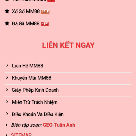
Xổ Số MM88
Đá Gà MM88
LIÊN KẾT NGAY
Liên Hệ MM88
Khuyến Mãi MM88
Giấy Phép Kinh Doanh
Miễn Trừ Trách Nhiệm
Điều Khoản Và Điều Kiện
Biên tập soạn:
CEO Tuấn Anh
SITEMAP