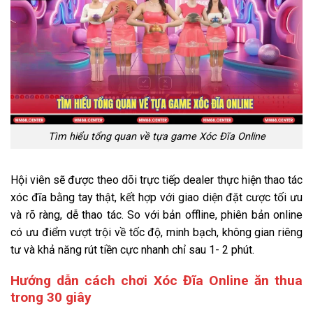
Tìm hiểu tổng quan về tựa game Xóc Đĩa Online
Hội viên sẽ được theo dõi trực tiếp dealer thực hiện thao tác
xóc đĩa bằng tay thật, kết hợp với giao diện đặt cược tối ưu
và rõ ràng, dễ thao tác. So với bản offline, phiên bản online
có ưu điểm vượt trội về tốc độ, minh bạch, không gian riêng
tư và khả năng rút tiền cực nhanh chỉ sau 1- 2 phút.
Hướng dẫn cách chơi Xóc Đĩa Online ăn thua
trong 30 giây