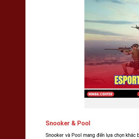
Snooker & Pool
Snooker và Pool mang đến lựa chọn khác bi