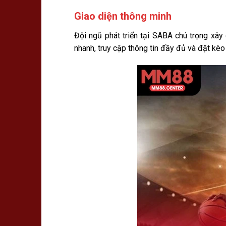
Giao diện thông minh
Đội ngũ phát triển tại SABA chú trọng xây 
nhanh, truy cập thông tin đầy đủ và đặt kèo