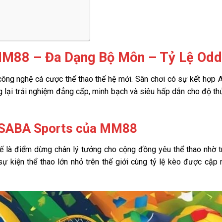
M88 – Đa Dạng Bộ Môn – Tỷ Lệ Odd
ng nghệ cá cược thể thao thế hệ mới. Sân chơi có sự kết hợp AI
lại trải nghiệm đẳng cấp, minh bạch và siêu hấp dẫn cho độ thủ V
nh SABA Sports của MM88
ế là điểm dừng chân lý tưởng cho cộng đồng yêu thể thao nhờ trả
 sự kiện thể thao lớn nhỏ trên thế giới cùng tỷ lệ kèo được cập