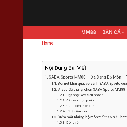
Skip
to
content
MM88
BẮN CÁ
Home
Nội Dung Bài Viết
SABA Sports MM88 – Đa Dạng Bộ Môn – T
Đôi nét khái quát về sảnh SABA Sports c
Vì sao độ thủ lại chọn SABA Sports MM88 
Cập nhật kèo siêu nhanh
Cá cược hợp pháp
Giao diện thông minh
Tỷ lệ cược cao
Điểm mặt những bộ môn thể thao siêu hot 
Bóng rổ