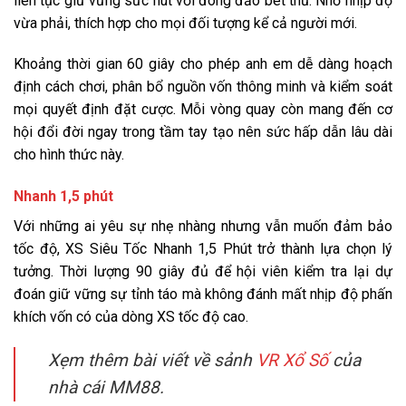
liên tục giữ vững sức hút với đông đảo bet thủ. Nhờ nhịp độ
vừa phải, thích hợp cho mọi đối tượng kể cả người mới.
Khoảng thời gian 60 giây cho phép anh em dễ dàng hoạch
định cách chơi, phân bổ nguồn vốn thông minh và kiểm soát
mọi quyết định đặt cược. Mỗi vòng quay còn mang đến cơ
hội đổi đời ngay trong tầm tay tạo nên sức hấp dẫn lâu dài
cho hình thức này.
Nhanh 1,5 phút
Với những ai yêu sự nhẹ nhàng nhưng vẫn muốn đảm bảo
tốc độ, XS Siêu Tốc Nhanh 1,5 Phút trở thành lựa chọn lý
tưởng. Thời lượng 90 giây đủ để hội viên kiểm tra lại dự
đoán giữ vững sự tỉnh táo mà không đánh mất nhịp độ phấn
khích vốn có của dòng XS tốc độ cao.
Xẹm thêm bài viết về sảnh
VR Xổ Số
của
nhà cái MM88.