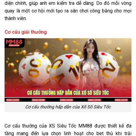
diện chính, giúp anh em kiểm tra dễ dàng. Do đó mỗi vòng
quay là một cơ hội mới tạo ra sân chơi công bằng cho mọi
thành viên.
Cơ cấu giải thưởng
Cơ cấu thưởng hấp dẫn của Xổ Số Siêu Tốc
Cơ cấu thưởng của XS Siêu Tốc MM88 được thiết kế đa
tầng mang đến lựa chọn linh hoạt cho bet thủ khi trải