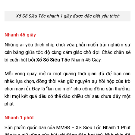
Xổ Số Siêu Tốc nhanh 1 giây được đặc biệt yêu thích
Nhanh 45 giây
Những ai yêu thích nhịp chơi vừa phải muốn trải nghiệm sự
cân bằng giữa tốc độ cùng cảm giác chờ đợi. Chắc chắn sẽ
bị cuốn hút bởi
Xổ Số Siêu Tốc
Nhanh 45 Giây.
Mỗi vòng quay mở ra một quãng thời gian đủ để bạn cân
nhắc lựa chọn, đồng thời vẫn giữ nguyên sự hồi hộp của trò
chơi may rủi. Đây là “làn gió mới” cho cộng đồng săn thưởng,
khi mọi kết quả đều có thể đảo chiều chỉ sau chưa đầy một
phút.
Nhanh 1 phút
Sản phẩm quốc dân của MM88 – XS Siêu Tốc Nhanh 1 Phút