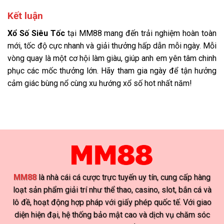
Kết luận
Xổ Số Siêu Tốc
tại MM88 mang đến trải nghiệm hoàn toàn
mới, tốc độ cực nhanh và giải thưởng hấp dẫn mỗi ngày. Mỗi
vòng quay là một cơ hội làm giàu, giúp anh em yên tâm chinh
phục các mốc thưởng lớn. Hãy tham gia ngày để tận hưởng
cảm giác bùng nổ cùng xu hướng xổ số hot nhất năm!
MM88
là nhà cái cá cược trực tuyến uy tín, cung cấp hàng
loạt sản phẩm giải trí như thể thao, casino, slot, bắn cá và
lô đề, hoạt động hợp pháp với giấy phép quốc tế. Với giao
diện hiện đại, hệ thống bảo mật cao và dịch vụ chăm sóc