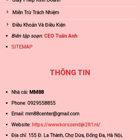
Miễn Trừ Trách Nhiệm
Điều Khoản Và Điều Kiện
Biên tập soạn:
CEO Tuấn Anh
SITEMAP
THÔNG TIN
Nhà cái:
MM88
Phone: 0929558855
Email:
mm88center@gmail.com
Website:
https://www.korssendijk281.nl/
Địa chỉ: 155 Đ. La Thành, Chợ Dừa, Đống Đa, Hà Nội,